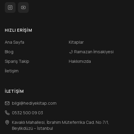
HIZLI ERIŞIM
Ana Sayfa
Kitaplar
Blog
🌙
Ramazan İmsakiyesi
Sipariş Takip
Hakkımızda
İletişim
İLETIŞIM
bilgi@hediyekitap.com
0532 500 09 03
Kavaklı Mahallesi, İbrahim Müteferrika Cad. No:7/1,
Beylikdüzü – İstanbul