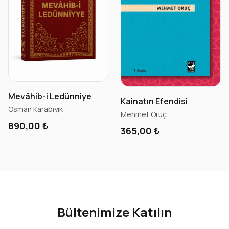
Mevâhib-i Ledünniye
Kainatın Efendisi
Osman Karabıyık
Mehmet Oruç
890,00 ₺
365,00 ₺
Bültenimize Katılın