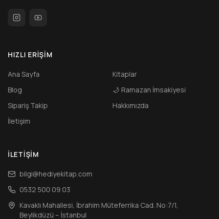
HIZLI ERIŞIM
Ana Sayfa
Kitaplar
Blog
🌙
Ramazan İmsakiyesi
Sipariş Takip
Hakkımızda
İletişim
İLETIŞIM
bilgi@hediyekitap.com
0532 500 09 03
Kavaklı Mahallesi, İbrahim Müteferrika Cad. No:7/1,
Beylikdüzü – İstanbul