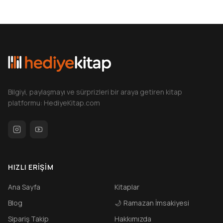
Bilgiyi, paylaşmayı ve sürprizleri bir araya getiren kitap
platformu: HediyeKitap.com
HIZLI ERIŞIM
Ana Sayfa
Kitaplar
Blog
🌙
Ramazan İmsakiyesi
Sipariş Takip
Hakkımızda