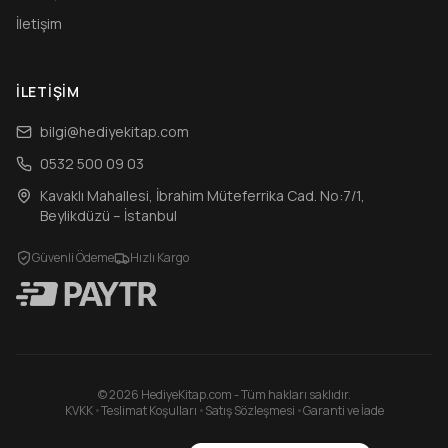
İletişim
İLETIŞIM
bilgi@hediyekitap.com
0532 500 09 03
Kavaklı Mahallesi, İbrahim Müteferrika Cad. No:7/1,
Beylikdüzü – İstanbul
Güvenli Ödeme
Hızlı Kargo
© 2026 HediyeKitap.com - Tüm hakları saklıdır.
KVKK
•
Teslimat Koşulları
•
Satış Sözleşmesi
•
Garanti ve İade