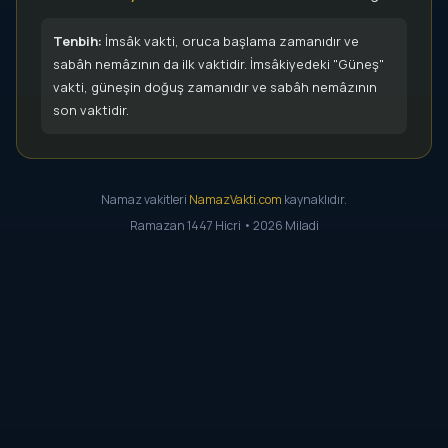
Tenbih:
İmsâk vakti, oruca başlama zamanıdır ve
sabâh nemâzının da ilk vaktidir. İmsâkiyedeki "Güneş"
vakti, güneşin doğuş zamanıdır ve sabâh nemâzının
son vaktidir.
Namaz vakitleri
NamazVakti.com
kaynaklıdır.
Ramazan 1447 Hicri • 2026 Miladi