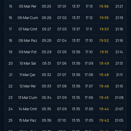
15
05 Mar Per
05:25
07:01
13:37
17:13
19:56
21:21
16
06 Mar Cum
05:26
07:02
13:37
17:12
19:55
21:19
17
07 Mar Cmt
05:27
07:03
13:37
17:11
19:53
21:18
18
08 Mar Paz
05:28
07:04
13:37
17:10
19:52
21:16
19
09 Mar Pzt
05:29
07:05
13:36
17:10
19:51
21:14
20
10 Mar Sal
05:31
07:06
13:36
17:09
19:49
21:13
21
11 Mar Çar
05:32
07:07
13:36
17:08
19:48
21:11
22
12 Mar Per
05:33
07:08
13:36
17:07
19:46
21:10
23
13 Mar Cum
05:34
07:09
13:35
17:06
19:45
21:08
24
14 Mar Cmt
05:35
07:09
13:35
17:05
19:44
21:07
25
15 Mar Paz
05:36
07:10
13:35
17:05
19:42
21:05