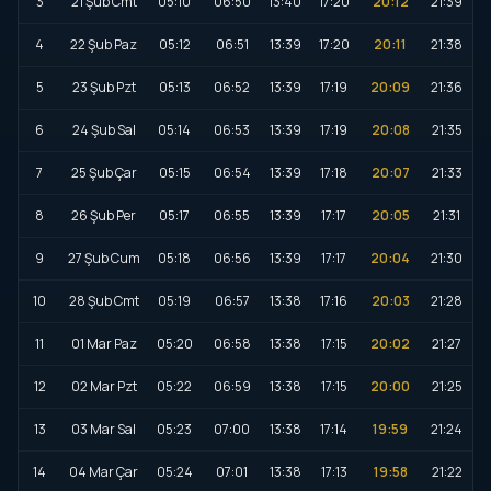
3
21 Şub Cmt
05:10
06:50
13:40
17:20
20:12
21:39
4
22 Şub Paz
05:12
06:51
13:39
17:20
20:11
21:38
5
23 Şub Pzt
05:13
06:52
13:39
17:19
20:09
21:36
6
24 Şub Sal
05:14
06:53
13:39
17:19
20:08
21:35
7
25 Şub Çar
05:15
06:54
13:39
17:18
20:07
21:33
8
26 Şub Per
05:17
06:55
13:39
17:17
20:05
21:31
9
27 Şub Cum
05:18
06:56
13:39
17:17
20:04
21:30
10
28 Şub Cmt
05:19
06:57
13:38
17:16
20:03
21:28
11
01 Mar Paz
05:20
06:58
13:38
17:15
20:02
21:27
12
02 Mar Pzt
05:22
06:59
13:38
17:15
20:00
21:25
13
03 Mar Sal
05:23
07:00
13:38
17:14
19:59
21:24
14
04 Mar Çar
05:24
07:01
13:38
17:13
19:58
21:22