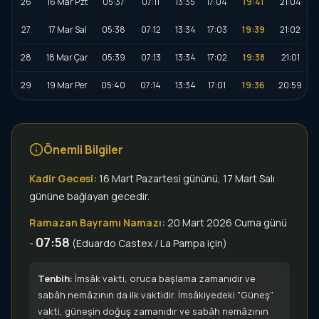
26
16 Mar Pzt
05:37
07:11
13:35
17:04
19:41
21:04
27
17 Mar Sal
05:38
07:12
13:34
17:03
19:39
21:02
28
18 Mar Çar
05:39
07:13
13:34
17:02
19:38
21:01
29
19 Mar Per
05:40
07:14
13:34
17:01
19:36
20:59
Önemli Bilgiler
Kadir Gecesi:
16 Mart Pazartesi gününü, 17 Mart Salı
gününe bağlayan gecedir.
Ramazan Bayramı Namazı:
20 Mart 2026 Cuma günü
07:58
-
(Eduardo Castex / La Pampa için)
Tenbih:
İmsâk vakti, oruca başlama zamanıdır ve
sabâh nemâzının da ilk vaktidir. İmsâkiyedeki "Güneş"
vakti, güneşin doğuş zamanıdır ve sabâh nemâzının