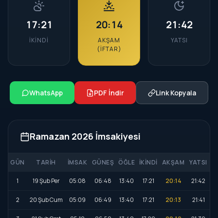
17:21
20:14
21:42
İKINDI
AKŞAM
YATSI
(İFTAR)
WhatsApp
PDF İndir
Link Kopyala
Ramazan 2026 İmsakiyesi
GÜN
TARIH
İMSAK
GÜNEŞ
ÖĞLE
İKINDI
AKŞAM
YATSI
1
19 Şub Per
05:08
06:48
13:40
17:21
20:14
21:42
2
20 Şub Cum
05:09
06:49
13:40
17:21
20:13
21:41