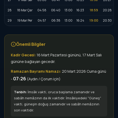
28
18 Mar Çar
04:58
06:40
13:00
16:23
18:59
20:28
29
19 Mar Per
04:57
06:38
13:00
16:24
19:00
20:30
Önemli Bilgiler
Kadir Gecesi:
16 Mart Pazartesi gününü, 17 Mart Salı
gününe bağlayan gecedir.
Ramazan Bayramı Namazı:
20 Mart 2026 Cuma günü
07:26
-
(Aydın / Çorum için)
Tenbih:
İmsâk vakti, oruca başlama zamanıdır ve
sabâh nemâzının da ilk vaktidir. İmsâkiyedeki "Güneş"
vakti, güneşin doğuş zamanıdır ve sabâh nemâzının
son vaktidir.