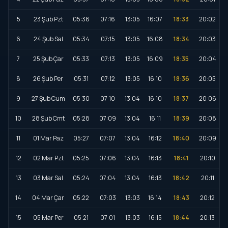
5
23 Şub Pzt
05:36
07:16
13:05
16:07
18:33
20:02
6
24 Şub Sal
05:34
07:15
13:05
16:08
18:34
20:03
7
25 Şub Çar
05:33
07:13
13:05
16:09
18:35
20:04
8
26 Şub Per
05:31
07:12
13:05
16:10
18:36
20:05
9
27 Şub Cum
05:30
07:10
13:04
16:10
18:37
20:06
10
28 Şub Cmt
05:28
07:09
13:04
16:11
18:39
20:08
11
01 Mar Paz
05:27
07:07
13:04
16:12
18:40
20:09
12
02 Mar Pzt
05:25
07:06
13:04
16:13
18:41
20:10
13
03 Mar Sal
05:24
07:04
13:04
16:13
18:42
20:11
14
04 Mar Çar
05:22
07:03
13:03
16:14
18:43
20:12
15
05 Mar Per
05:21
07:01
13:03
16:15
18:44
20:13