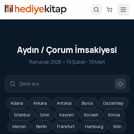
Aydın / Çorum İmsakiyesi
Ramazan 2026 • 19 Şubat - 19 Mart
Adana
Ankara
Antalya
Bursa
Gaziantep
İstanbul
İzmir
Kayseri
Kocaeli
Konya
Mersin
Berlin
Frankfurt
Hamburg
Köln