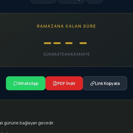
RAMAZANA KALAN SÜRE
--
--
--
--
GÜN
SAAT
DAKIKA
SANIYE
WhatsApp
PDF İndir
Link Kopyala
alı gününe bağlayan gecedir.