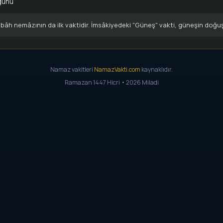
günü
âh nemâzının da ilk vaktidir. İmsâkiyedeki "Güneş" vakti, güneşin doğu
Namaz vakitleri
NamazVakti.com
kaynaklıdır.
Ramazan 1447 Hicri • 2026 Miladi