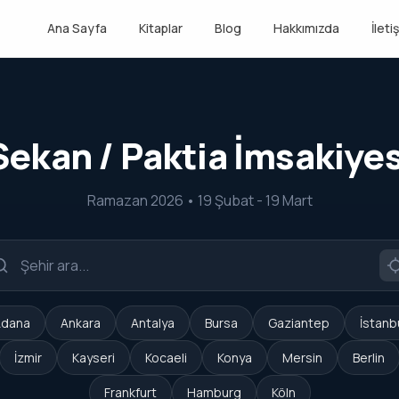
Ana Sayfa
Kitaplar
Blog
Hakkımızda
İleti
Sekan / Paktia İmsakiyes
Ramazan 2026 • 19 Şubat - 19 Mart
dana
Ankara
Antalya
Bursa
Gaziantep
İstanb
İzmir
Kayseri
Kocaeli
Konya
Mersin
Berlin
Frankfurt
Hamburg
Köln