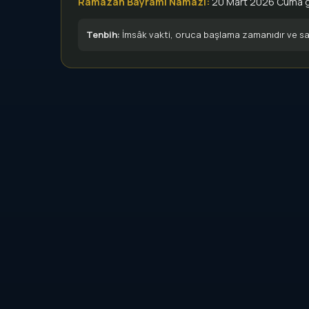
Ramazan Bayramı Namazı:
20 Mart 2026 Cuma 
Tenbih:
İmsâk vakti, oruca başlama zamanıdır ve sab