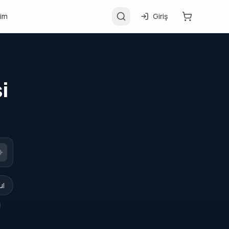
şim
Giriş
i
ul