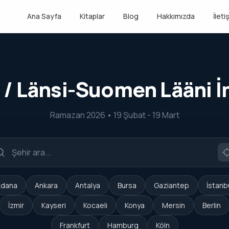
Ana Sayfa
Kitaplar
Blog
Hakkımızda
İleti
 / Länsi-Suomen Lääni 
Ramazan 2026 • 19 Şubat - 19 Mart
dana
Ankara
Antalya
Bursa
Gaziantep
İstanb
İzmir
Kayseri
Kocaeli
Konya
Mersin
Berlin
Frankfurt
Hamburg
Köln