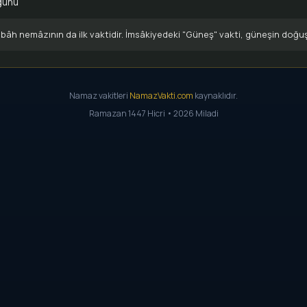
günü
âh nemâzının da ilk vaktidir. İmsâkiyedeki "Güneş" vakti, güneşin doğu
Namaz vakitleri
NamazVakti.com
kaynaklıdır.
Ramazan 1447 Hicri • 2026 Miladi