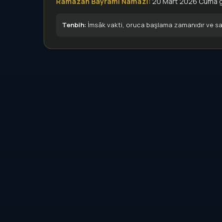
Ramazan Bayramı Namazı:
20 Mart 2026 Cuma 
Tenbih:
İmsâk vakti, oruca başlama zamanıdır ve sab