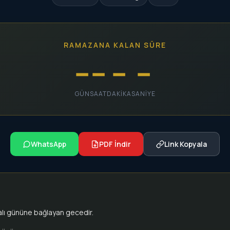
RAMAZANA KALAN SÜRE
--
--
--
--
GÜN
SAAT
DAKIKA
SANIYE
WhatsApp
PDF İndir
Link Kopyala
alı gününe bağlayan gecedir.