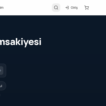
şim
Giriş
İmsakiyesi
ul