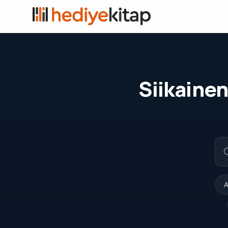
Siikainen
A