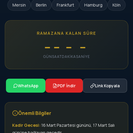
Mersin
Berlin
Frankfurt
Hamburg
Köln
RAMAZANA KALAN SÜRE
--
--
--
--
GÜN
SAAT
DAKIKA
SANIYE
WhatsApp
PDF İndir
Link Kopyala
Önemli Bilgiler
Kadir Gecesi:
16 Mart Pazartesi gününü, 17 Mart Salı
gününe bağlayan gecedir.