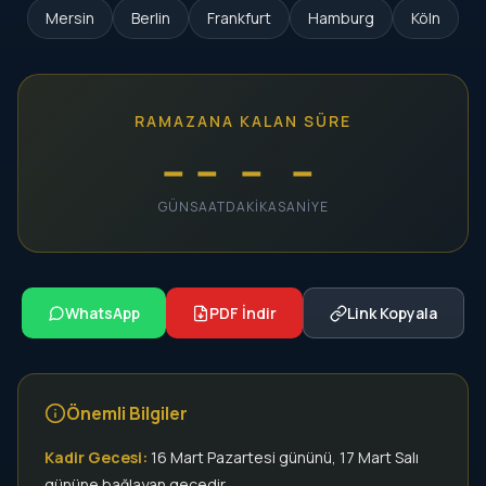
Mersin
Berlin
Frankfurt
Hamburg
Köln
RAMAZANA KALAN SÜRE
--
--
--
--
GÜN
SAAT
DAKIKA
SANIYE
WhatsApp
PDF İndir
Link Kopyala
Önemli Bilgiler
Kadir Gecesi:
16 Mart Pazartesi gününü, 17 Mart Salı
gününe bağlayan gecedir.