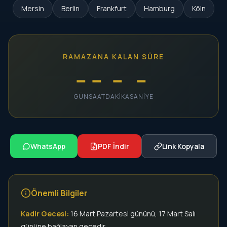
Mersin
Berlin
Frankfurt
Hamburg
Köln
RAMAZANA KALAN SÜRE
--
--
--
--
GÜN
SAAT
DAKIKA
SANIYE
WhatsApp
PDF İndir
Link Kopyala
Önemli Bilgiler
Kadir Gecesi:
16 Mart Pazartesi gününü, 17 Mart Salı
gününe bağlayan gecedir.