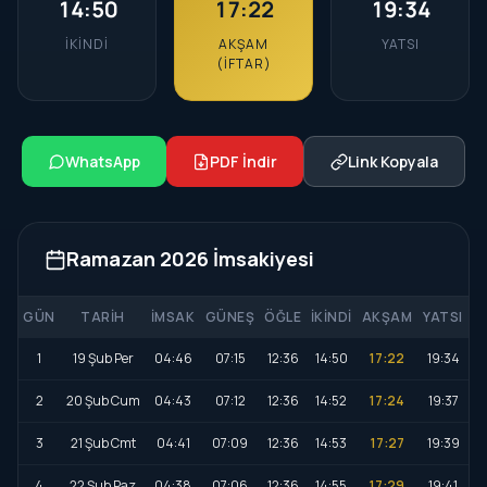
14:50
17:22
19:34
İKINDI
AKŞAM
YATSI
(İFTAR)
WhatsApp
PDF İndir
Link Kopyala
Ramazan 2026 İmsakiyesi
GÜN
TARIH
İMSAK
GÜNEŞ
ÖĞLE
İKINDI
AKŞAM
YATSI
1
19 Şub Per
04:46
07:15
12:36
14:50
17:22
19:34
2
20 Şub Cum
04:43
07:12
12:36
14:52
17:24
19:37
3
21 Şub Cmt
04:41
07:09
12:36
14:53
17:27
19:39
4
22 Şub Paz
04:38
07:06
12:36
14:55
17:29
19:41