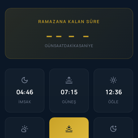
RAMAZANA KALAN SÜRE
--
--
--
--
GÜN
SAAT
DAKIKA
SANIYE
04:46
07:15
12:36
İMSAK
GÜNEŞ
ÖĞLE