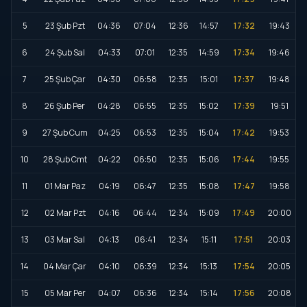
5
23 Şub Pzt
04:36
07:04
12:36
14:57
17:32
19:43
6
24 Şub Sal
04:33
07:01
12:35
14:59
17:34
19:46
7
25 Şub Çar
04:30
06:58
12:35
15:01
17:37
19:48
8
26 Şub Per
04:28
06:55
12:35
15:02
17:39
19:51
9
27 Şub Cum
04:25
06:53
12:35
15:04
17:42
19:53
10
28 Şub Cmt
04:22
06:50
12:35
15:06
17:44
19:55
11
01 Mar Paz
04:19
06:47
12:35
15:08
17:47
19:58
12
02 Mar Pzt
04:16
06:44
12:34
15:09
17:49
20:00
13
03 Mar Sal
04:13
06:41
12:34
15:11
17:51
20:03
14
04 Mar Çar
04:10
06:39
12:34
15:13
17:54
20:05
15
05 Mar Per
04:07
06:36
12:34
15:14
17:56
20:08