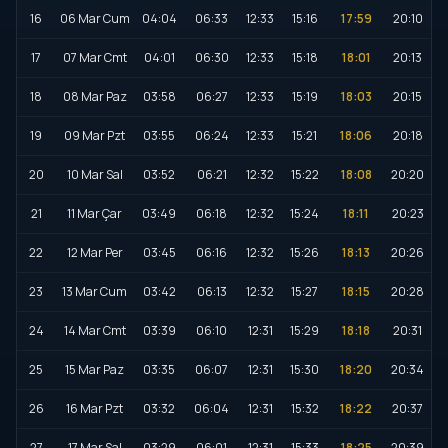
16
06 Mar Cum
04:04
06:33
12:33
15:16
17:59
20:10
17
07 Mar Cmt
04:01
06:30
12:33
15:18
18:01
20:13
18
08 Mar Paz
03:58
06:27
12:33
15:19
18:03
20:15
19
09 Mar Pzt
03:55
06:24
12:33
15:21
18:06
20:18
20
10 Mar Sal
03:52
06:21
12:32
15:22
18:08
20:20
21
11 Mar Çar
03:49
06:18
12:32
15:24
18:11
20:23
22
12 Mar Per
03:45
06:16
12:32
15:26
18:13
20:26
23
13 Mar Cum
03:42
06:13
12:32
15:27
18:15
20:28
24
14 Mar Cmt
03:39
06:10
12:31
15:29
18:18
20:31
25
15 Mar Paz
03:35
06:07
12:31
15:30
18:20
20:34
26
16 Mar Pzt
03:32
06:04
12:31
15:32
18:22
20:37
27
17 Mar Sal
03:29
06:01
12:31
15:33
18:25
20:39