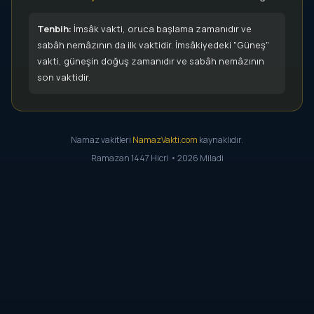
Tenbih:
İmsâk vakti, oruca başlama zamanıdır ve
sabâh nemâzının da ilk vaktidir. İmsâkiyedeki "Güneş"
vakti, güneşin doğuş zamanıdır ve sabâh nemâzının
son vaktidir.
Namaz vakitleri
NamazVakti.com
kaynaklıdır.
Ramazan 1447 Hicri • 2026 Miladi