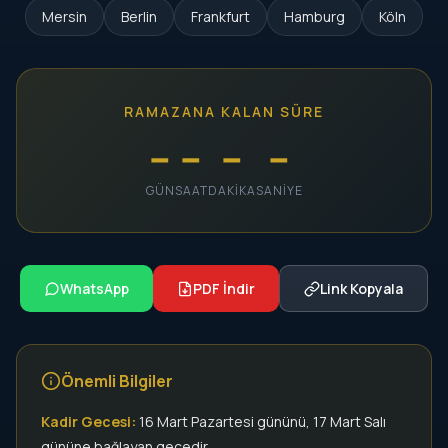
Mersin
Berlin
Frankfurt
Hamburg
Köln
RAMAZANA KALAN SÜRE
--
--
--
--
GÜN
SAAT
DAKIKA
SANIYE
WhatsApp
PDF İndir
Link Kopyala
Önemli Bilgiler
Kadir Gecesi:
16 Mart Pazartesi gününü, 17 Mart Salı
gününe bağlayan gecedir.