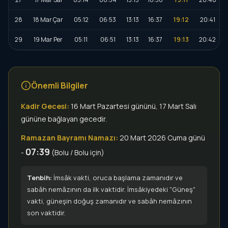
28
18 Mar Çar
05:12
06:53
13:13
16:37
19:12
20:41
29
19 Mar Per
05:11
06:51
13:13
16:37
19:13
20:42
Önemli Bilgiler
Kadir Gecesi:
16 Mart Pazartesi gününü, 17 Mart Salı
gününe bağlayan gecedir.
Ramazan Bayramı Namazı:
20 Mart 2026 Cuma günü
07:39
-
(Bolu / Bolu için)
Tenbih:
İmsâk vakti, oruca başlama zamanıdır ve
sabâh nemâzının da ilk vaktidir. İmsâkiyedeki "Güneş"
vakti, güneşin doğuş zamanıdır ve sabâh nemâzının
son vaktidir.