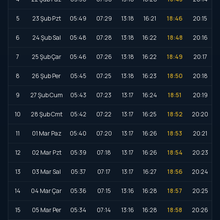
5
23 Şub Pzt
05:49
07:29
13:18
16:21
18:46
20:15
6
24 Şub Sal
05:48
07:28
13:18
16:22
18:48
20:16
7
25 Şub Çar
05:46
07:26
13:18
16:22
18:49
20:17
8
26 Şub Per
05:45
07:25
13:18
16:23
18:50
20:18
9
27 Şub Cum
05:43
07:23
13:17
16:24
18:51
20:19
10
28 Şub Cmt
05:42
07:22
13:17
16:25
18:52
20:20
11
01 Mar Paz
05:40
07:20
13:17
16:26
18:53
20:21
12
02 Mar Pzt
05:39
07:18
13:17
16:26
18:54
20:23
13
03 Mar Sal
05:37
07:17
13:17
16:27
18:56
20:24
14
04 Mar Çar
05:36
07:15
13:16
16:28
18:57
20:25
15
05 Mar Per
05:34
07:14
13:16
16:28
18:58
20:26