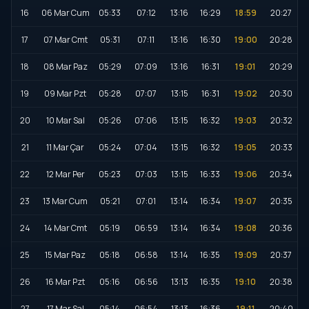
16
06 Mar Cum
05:33
07:12
13:16
16:29
18:59
20:27
17
07 Mar Cmt
05:31
07:11
13:16
16:30
19:00
20:28
18
08 Mar Paz
05:29
07:09
13:16
16:31
19:01
20:29
19
09 Mar Pzt
05:28
07:07
13:15
16:31
19:02
20:30
20
10 Mar Sal
05:26
07:06
13:15
16:32
19:03
20:32
21
11 Mar Çar
05:24
07:04
13:15
16:32
19:05
20:33
22
12 Mar Per
05:23
07:03
13:15
16:33
19:06
20:34
23
13 Mar Cum
05:21
07:01
13:14
16:34
19:07
20:35
24
14 Mar Cmt
05:19
06:59
13:14
16:34
19:08
20:36
25
15 Mar Paz
05:18
06:58
13:14
16:35
19:09
20:37
26
16 Mar Pzt
05:16
06:56
13:13
16:35
19:10
20:38
27
17 Mar Sal
05:14
06:54
13:13
16:36
19:11
20:40