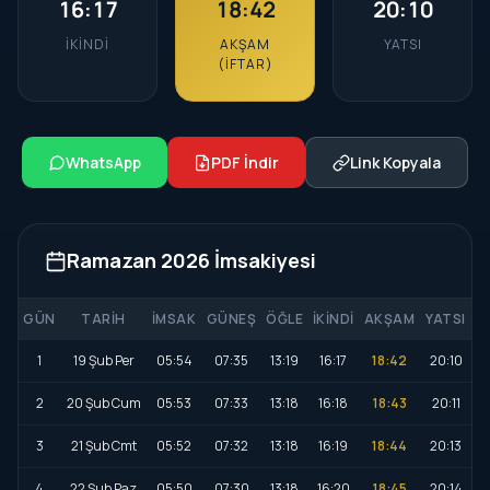
16:17
18:42
20:10
İKINDI
AKŞAM
YATSI
(İFTAR)
WhatsApp
PDF İndir
Link Kopyala
Ramazan 2026 İmsakiyesi
GÜN
TARIH
İMSAK
GÜNEŞ
ÖĞLE
İKINDI
AKŞAM
YATSI
1
19 Şub Per
05:54
07:35
13:19
16:17
18:42
20:10
2
20 Şub Cum
05:53
07:33
13:18
16:18
18:43
20:11
3
21 Şub Cmt
05:52
07:32
13:18
16:19
18:44
20:13
4
22 Şub Paz
05:50
07:30
13:18
16:20
18:45
20:14