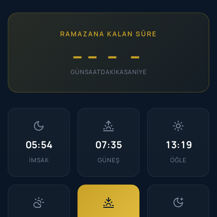
RAMAZANA KALAN SÜRE
--
--
--
--
GÜN
SAAT
DAKIKA
SANIYE
05:54
07:35
13:19
İMSAK
GÜNEŞ
ÖĞLE