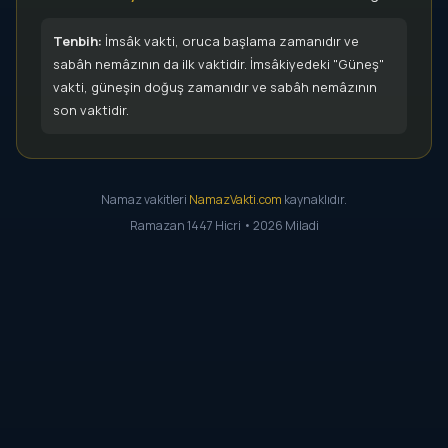
Tenbih:
İmsâk vakti, oruca başlama zamanıdır ve
sabâh nemâzının da ilk vaktidir. İmsâkiyedeki "Güneş"
vakti, güneşin doğuş zamanıdır ve sabâh nemâzının
son vaktidir.
Namaz vakitleri
NamazVakti.com
kaynaklıdır.
Ramazan 1447 Hicri • 2026 Miladi