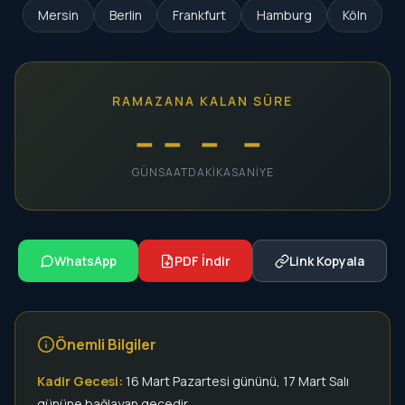
Mersin
Berlin
Frankfurt
Hamburg
Köln
RAMAZANA KALAN SÜRE
--
--
--
--
GÜN
SAAT
DAKIKA
SANIYE
WhatsApp
PDF İndir
Link Kopyala
Önemli Bilgiler
Kadir Gecesi:
16 Mart Pazartesi gününü, 17 Mart Salı
gününe bağlayan gecedir.