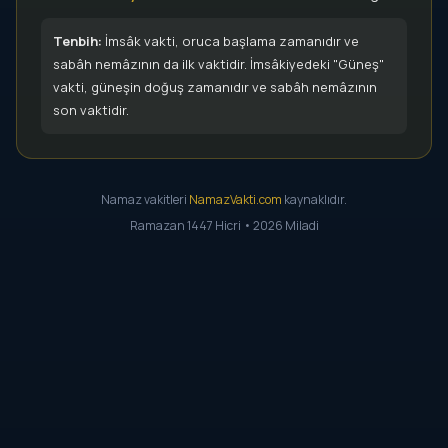
Tenbih:
İmsâk vakti, oruca başlama zamanıdır ve
sabâh nemâzının da ilk vaktidir. İmsâkiyedeki "Güneş"
vakti, güneşin doğuş zamanıdır ve sabâh nemâzının
son vaktidir.
Namaz vakitleri
NamazVakti.com
kaynaklıdır.
Ramazan 1447 Hicri • 2026 Miladi