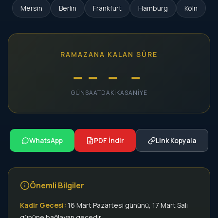
Mersin
Berlin
Frankfurt
Hamburg
Köln
RAMAZANA KALAN SÜRE
--
--
--
--
GÜN
SAAT
DAKIKA
SANIYE
WhatsApp
PDF İndir
Link Kopyala
Önemli Bilgiler
Kadir Gecesi:
16 Mart Pazartesi gününü, 17 Mart Salı
gününe bağlayan gecedir.