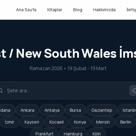
Ana Sayfa
Kitaplar
Blog
Hakkımızda
İleti
t / New South Wales İm
Ramazan 2026 • 19 Şubat - 19 Mart
dana
Ankara
Antalya
Bursa
Gaziantep
İstanb
İzmir
Kayseri
Kocaeli
Konya
Mersin
Berlin
Frankfurt
Hamburg
Köln