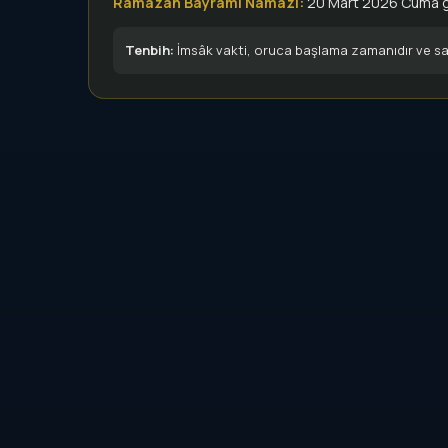
Ramazan Bayramı Namazı:
20 Mart 2026 Cuma 
Tenbih:
İmsâk vakti, oruca başlama zamanıdır ve sab