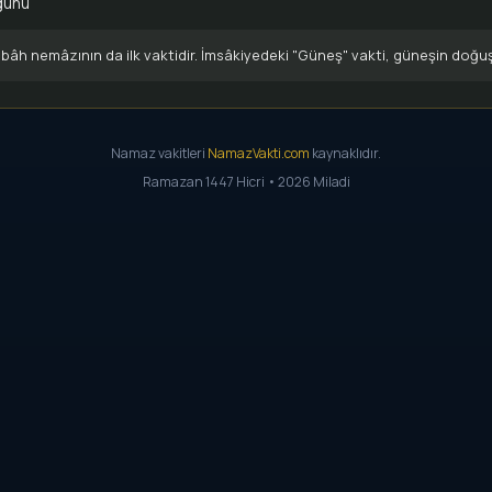
günü
âh nemâzının da ilk vaktidir. İmsâkiyedeki "Güneş" vakti, güneşin doğu
Namaz vakitleri
NamazVakti.com
kaynaklıdır.
Ramazan 1447 Hicri • 2026 Miladi