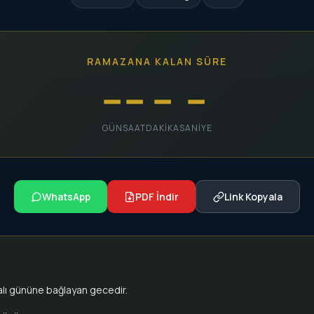
RAMAZANA KALAN SÜRE
--
--
--
--
GÜN
SAAT
DAKIKA
SANIYE
WhatsApp
PDF İndir
Link Kopyala
alı gününe bağlayan gecedir.