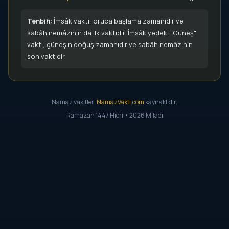
Tenbih:
İmsâk vakti, oruca başlama zamanıdır ve
sabâh nemâzının da ilk vaktidir. İmsâkiyedeki "Güneş"
vakti, güneşin doğuş zamanıdır ve sabâh nemâzının
son vaktidir.
Namaz vakitleri
NamazVakti.com
kaynaklıdır.
Ramazan 1447 Hicri • 2026 Miladi