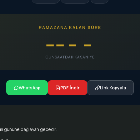
RAMAZANA KALAN SÜRE
--
--
--
--
GÜN
SAAT
DAKIKA
SANIYE
WhatsApp
PDF İndir
Link Kopyala
alı gününe bağlayan gecedir.