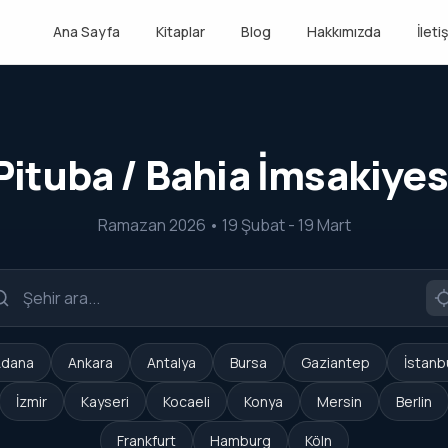
Ana Sayfa
Kitaplar
Blog
Hakkımızda
İleti
Pituba / Bahia İmsakiyes
Ramazan 2026 • 19 Şubat - 19 Mart
dana
Ankara
Antalya
Bursa
Gaziantep
İstanb
İzmir
Kayseri
Kocaeli
Konya
Mersin
Berlin
Frankfurt
Hamburg
Köln