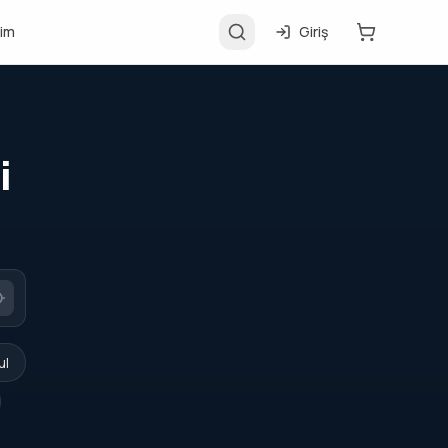
şim
Giriş
i
ul