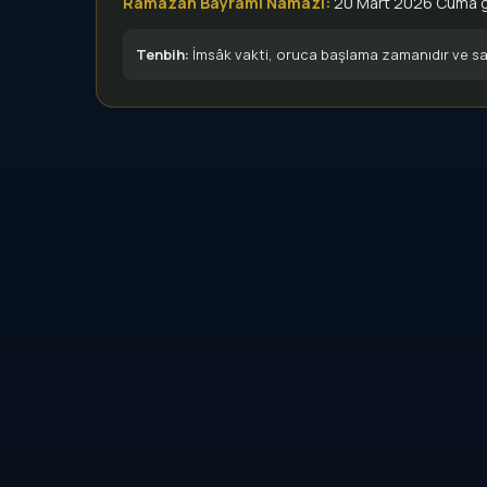
Ramazan Bayramı Namazı:
20 Mart 2026 Cuma 
Tenbih:
İmsâk vakti, oruca başlama zamanıdır ve sab