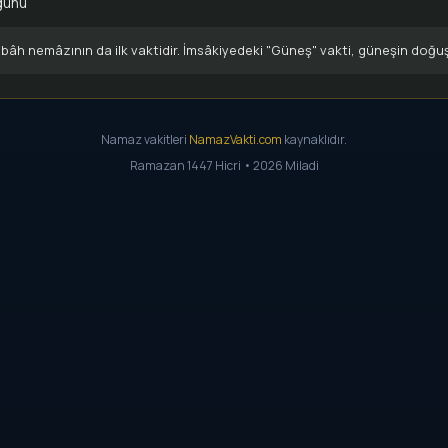
günü
âh nemâzının da ilk vaktidir. İmsâkiyedeki "Güneş" vakti, güneşin doğu
Namaz vakitleri
NamazVakti.com
kaynaklıdır.
Ramazan 1447 Hicri • 2026 Miladi