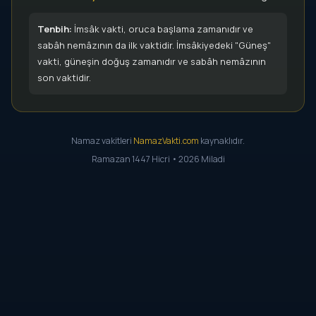
Tenbih:
İmsâk vakti, oruca başlama zamanıdır ve
sabâh nemâzının da ilk vaktidir. İmsâkiyedeki "Güneş"
vakti, güneşin doğuş zamanıdır ve sabâh nemâzının
son vaktidir.
Namaz vakitleri
NamazVakti.com
kaynaklıdır.
Ramazan 1447 Hicri • 2026 Miladi