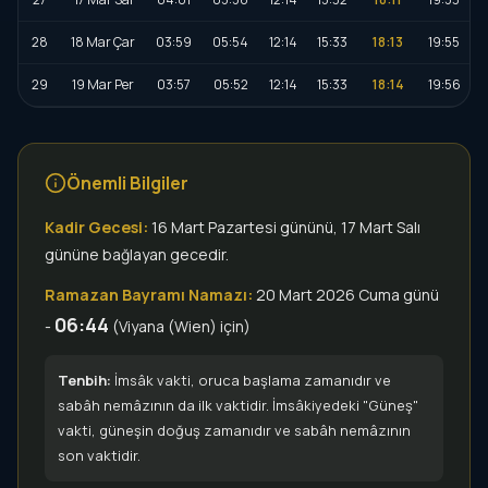
28
18 Mar Çar
03:59
05:54
12:14
15:33
18:13
19:55
29
19 Mar Per
03:57
05:52
12:14
15:33
18:14
19:56
Önemli Bilgiler
Kadir Gecesi:
16 Mart Pazartesi gününü, 17 Mart Salı
gününe bağlayan gecedir.
Ramazan Bayramı Namazı:
20 Mart 2026 Cuma günü
06:44
-
(Viyana (Wien) için)
Tenbih:
İmsâk vakti, oruca başlama zamanıdır ve
sabâh nemâzının da ilk vaktidir. İmsâkiyedeki "Güneş"
vakti, güneşin doğuş zamanıdır ve sabâh nemâzının
son vaktidir.