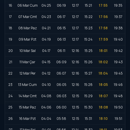
16
06 Mar Cum
04:25
06:19
12:17
15:21
17:55
19:35
17
07 Mar Cmt
04:23
06:17
12:17
15:22
17:56
19:37
18
08 Mar Paz
04:21
06:15
12:17
15:23
17:58
19:38
19
09 Mar Pzt
04:19
06:13
12:17
15:24
17:59
19:40
20
10 Mar Sal
04:17
06:11
12:16
15:25
18:01
19:42
21
11 Mar Çar
04:15
06:09
12:16
15:26
18:02
19:43
22
12 Mar Per
04:12
06:07
12:16
15:27
18:04
19:45
23
13 Mar Cum
04:10
06:05
12:16
15:28
18:05
19:46
24
14 Mar Cmt
04:08
06:03
12:15
15:29
18:07
19:48
25
15 Mar Paz
04:06
06:00
12:15
15:30
18:08
19:50
26
16 Mar Pzt
04:04
05:58
12:15
15:31
18:10
19:51
27
17 Mar Sal
04:01
05:56
12:14
15:32
18:11
19:53