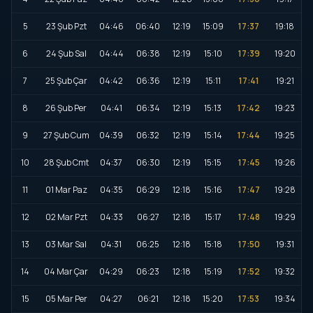
5
23 Şub Pzt
04:46
06:40
12:19
15:09
17:37
19:18
6
24 Şub Sal
04:44
06:38
12:19
15:10
17:39
19:20
7
25 Şub Çar
04:42
06:36
12:19
15:11
17:41
19:21
8
26 Şub Per
04:41
06:34
12:19
15:13
17:42
19:23
9
27 Şub Cum
04:39
06:32
12:19
15:14
17:44
19:25
10
28 Şub Cmt
04:37
06:30
12:19
15:15
17:45
19:26
11
01 Mar Paz
04:35
06:29
12:18
15:16
17:47
19:28
12
02 Mar Pzt
04:33
06:27
12:18
15:17
17:48
19:29
13
03 Mar Sal
04:31
06:25
12:18
15:18
17:50
19:31
14
04 Mar Çar
04:29
06:23
12:18
15:19
17:52
19:32
15
05 Mar Per
04:27
06:21
12:18
15:20
17:53
19:34