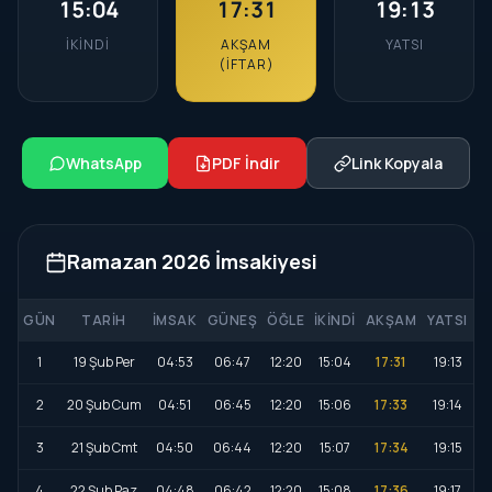
15:04
17:31
19:13
İKINDI
AKŞAM
YATSI
(İFTAR)
WhatsApp
PDF İndir
Link Kopyala
Ramazan 2026 İmsakiyesi
GÜN
TARIH
İMSAK
GÜNEŞ
ÖĞLE
İKINDI
AKŞAM
YATSI
1
19 Şub Per
04:53
06:47
12:20
15:04
17:31
19:13
2
20 Şub Cum
04:51
06:45
12:20
15:06
17:33
19:14
3
21 Şub Cmt
04:50
06:44
12:20
15:07
17:34
19:15
4
22 Şub Paz
04:48
06:42
12:20
15:08
17:36
19:17