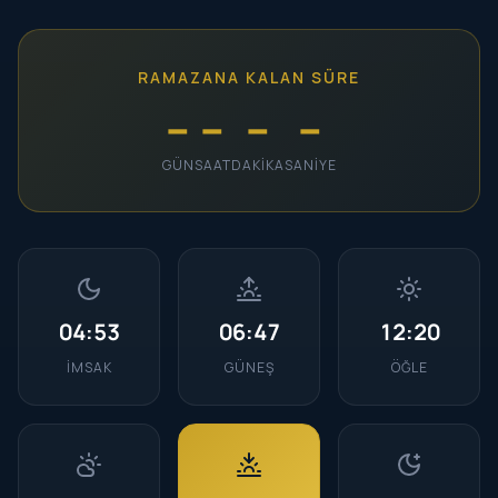
RAMAZANA KALAN SÜRE
--
--
--
--
GÜN
SAAT
DAKIKA
SANIYE
04:53
06:47
12:20
İMSAK
GÜNEŞ
ÖĞLE