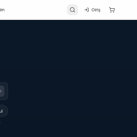
şim
Giriş
ul