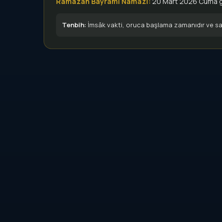
Ramazan Bayramı Namazı:
20 Mart 2026 Cuma 
Tenbih:
İmsâk vakti, oruca başlama zamanıdır ve sab