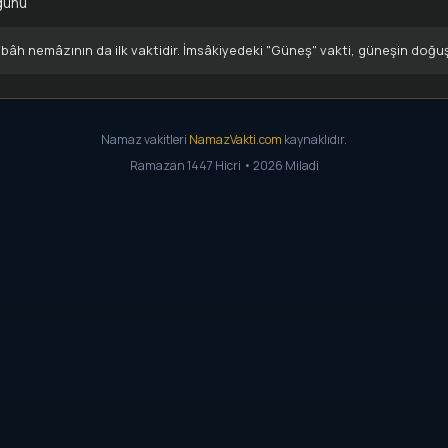
günü
âh nemâzının da ilk vaktidir. İmsâkiyedeki "Güneş" vakti, güneşin doğu
Namaz vakitleri
NamazVakti.com
kaynaklıdır.
Ramazan 1447 Hicri • 2026 Miladi