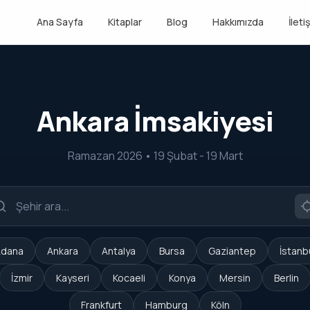
Ana Sayfa
Kitaplar
Blog
Hakkımızda
İleti
Ankara İmsakiyesi
Ramazan 2026 • 19 Şubat - 19 Mart
dana
Ankara
Antalya
Bursa
Gaziantep
İstanb
İzmir
Kayseri
Kocaeli
Konya
Mersin
Berlin
Frankfurt
Hamburg
Köln