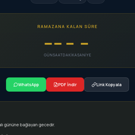
RAMAZANA KALAN SÜRE
--
--
--
--
GÜN
SAAT
DAKIKA
SANIYE
WhatsApp
PDF İndir
Link Kopyala
alı gününe bağlayan gecedir.