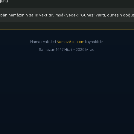
günü
âh nemâzının da ilk vaktidir. İmsâkiyedeki "Güneş" vakti, güneşin doğu
Namaz vakitleri
NamazVakti.com
kaynaklıdır.
Ramazan 1447 Hicri • 2026 Miladi