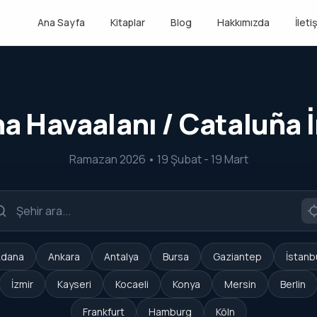
Ana Sayfa
Kitaplar
Blog
Hakkımızda
İleti
a Havaalanı / Cataluña 
Ramazan 2026 • 19 Şubat - 19 Mart
dana
Ankara
Antalya
Bursa
Gaziantep
İstanb
İzmir
Kayseri
Kocaeli
Konya
Mersin
Berlin
Frankfurt
Hamburg
Köln