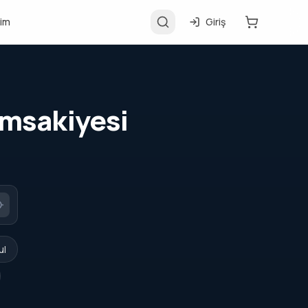
şim
Giriş
İmsakiyesi
ul