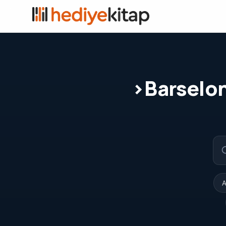
›Barselon
A