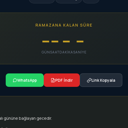
RAMAZANA KALAN SÜRE
--
--
--
--
GÜN
SAAT
DAKIKA
SANIYE
WhatsApp
PDF İndir
Link Kopyala
alı gününe bağlayan gecedir.