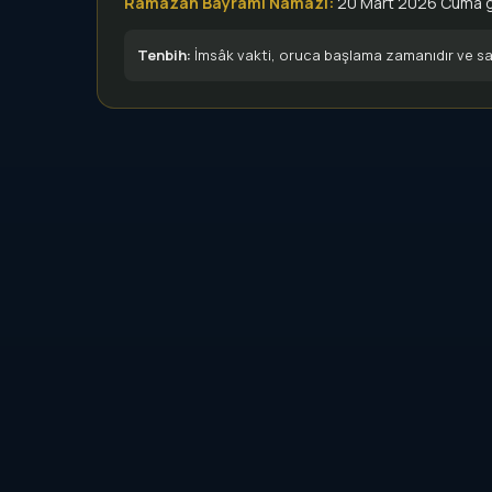
Ramazan Bayramı Namazı:
20 Mart 2026 Cuma 
Tenbih:
İmsâk vakti, oruca başlama zamanıdır ve sab